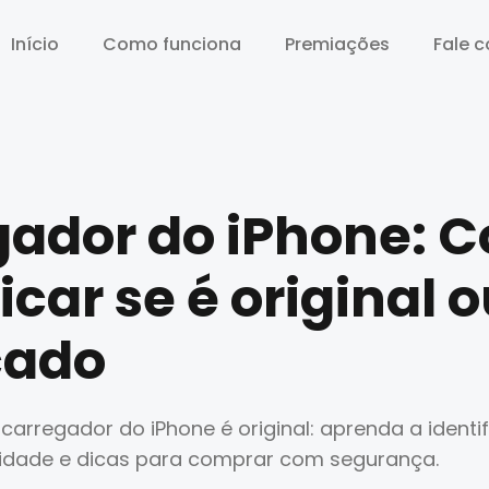
Início
Início
Como funciona
Como funciona
Premiações
Premiações
Fale 
Fale 
gador do iPhone: 
icar se é original 
icado
arregador do iPhone é original: aprenda a identifi
icidade e dicas para comprar com segurança.