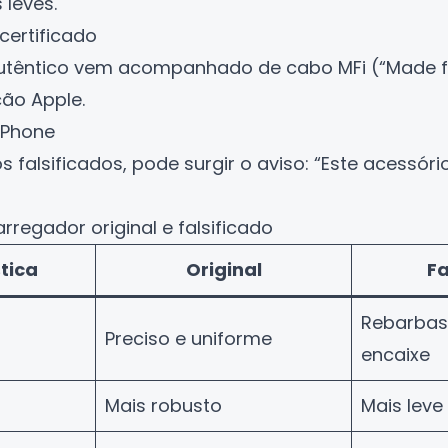
 leves.
certificado
têntico vem acompanhado de cabo MFi (“Made for
ção Apple.
iPhone
s falsificados, pode surgir o aviso: “Este acessór
rregador original e falsificado
tica
Original
Fa
Rebarbas,
Preciso e uniforme
encaixe
Mais robusto
Mais leve