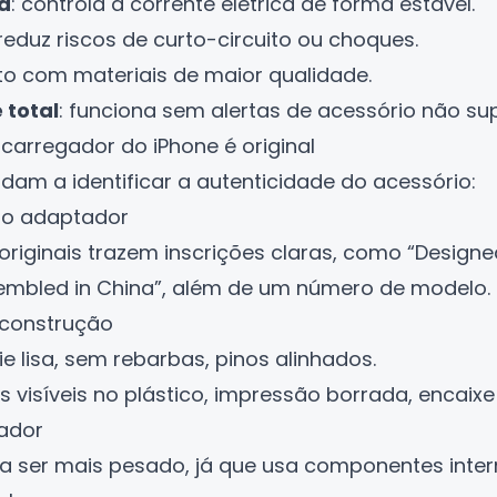
a
: controla a corrente elétrica de forma estável.
 reduz riscos de curto-circuito ou choques.
eito com materiais de maior qualidade.
 total
: funciona sem alertas de acessório não su
carregador do iPhone é original
dam a identificar a autenticidade do acessório:
 no adaptador
riginais trazem inscrições claras, como “Designe
sembled in China”, além de um número de modelo.
 construção
cie lisa, sem rebarbas, pinos alinhados.
as visíveis no plástico, impressão borrada, encaixe 
gador
ma ser mais pesado, já que usa componentes inter