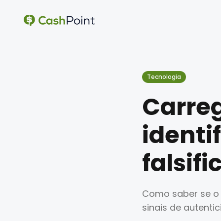
Tecnologia
Carre
identif
falsif
Como saber se o c
sinais de autent