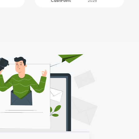
CashPoint
2026