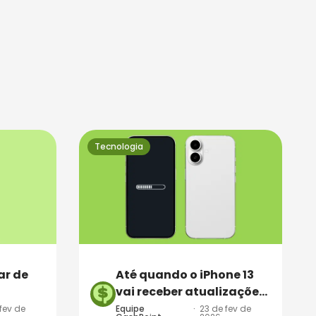
Tecnologia
ar de
Até quando o iPhone 13
vai receber atualizações
da Apple? Entenda!
fev de
Equipe
·
23 de fev de