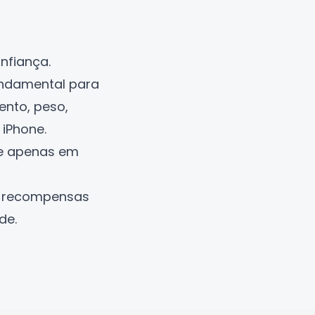
nfiança.
ndamental para
ento, peso,
 iPhone.
pre apenas em
r recompensas
de.