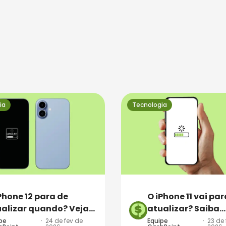
ia
Tecnologia
Phone 12 para de
O iPhone 11 vai par
alizar quando? Veja
atualizar? Saiba
Prazos da Apple!
quando!
pe
·
24 de fev de
Equipe
·
23 de 