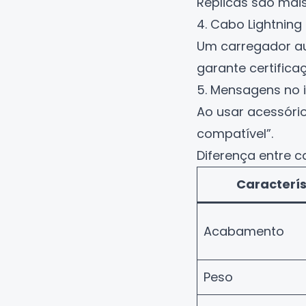
Réplicas são mais
4. Cabo Lightning 
Um carregador au
garante certifica
5. Mensagens no 
Ao usar acessório
compatível”.
Diferença entre ca
Caracterís
Acabamento
Peso