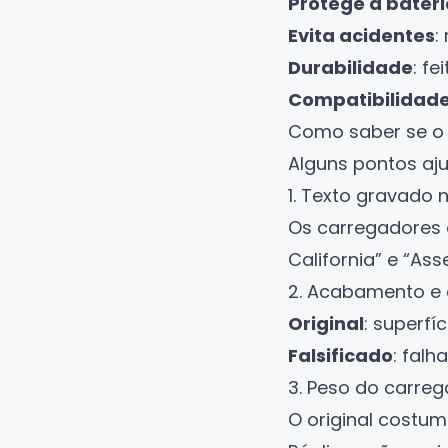
Protege a bateri
Evita acidentes
:
Durabilidade
: f
Compatibilidade
Como saber se o 
Alguns pontos aju
1. Texto gravado
Os carregadores o
California” e “As
2. Acabamento e
Original
: superfí
Falsificado
: falh
3. Peso do carre
O original costu