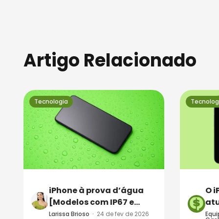
Artigo Relacionado
Tecnologia
Tecnolog
iPhone à prova d’água
O i
[Modelos com IP67 e
atu
IP68]
os 
Larissa Brioso
·
24 de fev de 2026
Equi