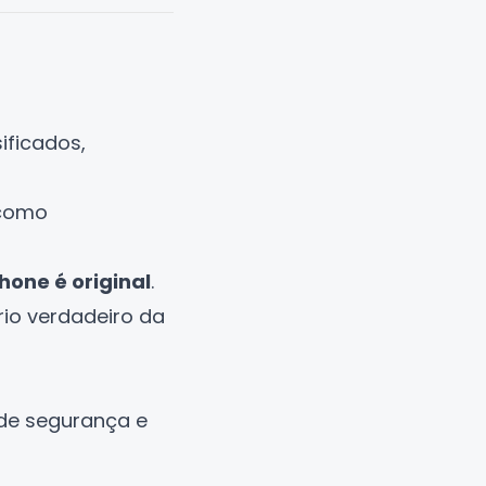
ificados,
 como
hone é original
.
rio verdadeiro da
de segurança e