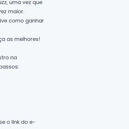
uzz, uma vez que
ez maior.
sive
como ganhar
eça as melhores!
stro na
passos:
se o link do e-