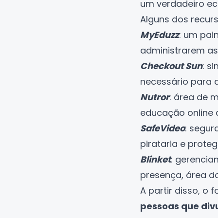
um verdadeiro ec
Alguns dos recurs
MyEduzz
: um pai
administrarem as
Checkout Sun
: s
necessário para a
Nutror
: área de 
educação online 
SafeVideo
: segu
pirataria e proteg
Blinket
: gerencia
presença, área do
A partir disso, o 
pessoas que div