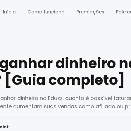
Início
Início
Como funciona
Como funciona
Premiações
Premiações
Fale 
Fale 
ganhar dinheiro n
? [Guia completo]
har dinheiro na Eduzz, quanto é possível faturar
mente aumentam suas vendas como afiliado ou pr
oint