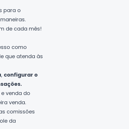
s para o
 maneiras.
im de cada mês!
ucesso como
de que atenda às
a
,
configurar o
nsações.
o e venda do
ira venda.
 das comissões
ole da