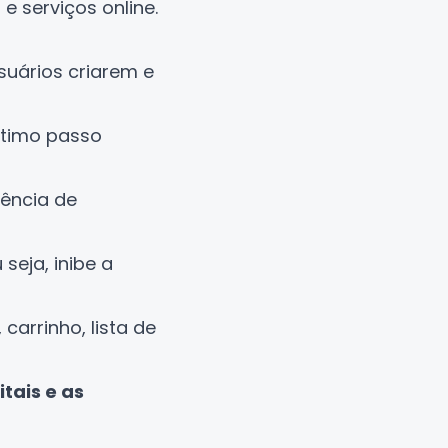
 serviços online.
suários criarem e
último passo
iência de
seja, inibe a
arrinho, lista de
tais e as