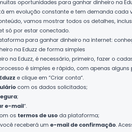
muitas oportunidades para ganhar dinheiro na Ed
tá em evolução constante e tem demanda cada v
onteúdo, vamos mostrar todos os detalhes, inclu
net só por estar conectado
.
ataforma para ganhar dinheiro na internet: conh
eiro na Eduzz de forma simples
iro na Eduzz, é necessário, primeiro, fazer o cada
 processo é simples e rápido, com apenas alguns 
 Eduzz
e clique em “
Criar conta
“.
ulário
com os dados solicitados;
segura
;
ar e-mail
“.
com os
termos de uso
da plataforma;
 você receberá um
e-mail de confirmação
. Aces