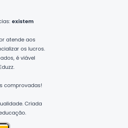
cias:
existem
hor atende aos
ializar os lucros.
ados, é viável
Eduzz.
ras comprovadas!
ualidade. Criada
e educação.