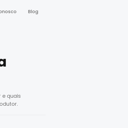
conosco
conosco
Blog
Blog
a
 e quais
odutor.