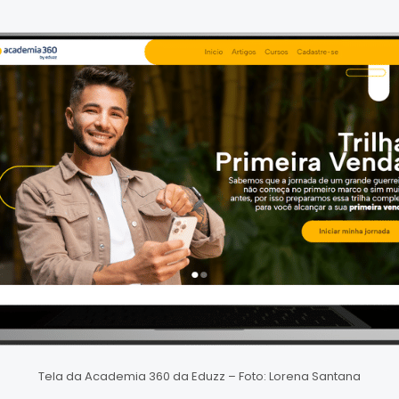
Tela da Academia 360 da Eduzz – Foto: Lorena Santana