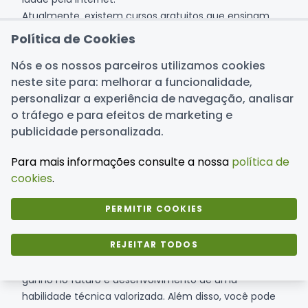
Atualmente, existem cursos gratuitos que ensinam
HTML, CSS e noções de criação de sites. Com esse
Política de Cookies
conhecimento, você já consegue montar páginas
Nós e os nossos parceiros utilizamos cookies
simples para pequenos negócios locais, como:
neste site para: melhorar a funcionalidade,
Landing pages para lojas do bairro;
personalizar a experiência de navegação, analisar
Sites simples para prestadores de serviço;
o tráfego e para efeitos de marketing e
Páginas de divulgação para eventos;
publicidade personalizada.
Ajustes e atualizações em sites já existentes.
De início, invista tempo em aprender. Depois, crie
Para mais informações consulte a nossa
política de
projetos próprios para mostrar como portfólio. Em
cookies
.
seguida, ofereça seus serviços para comerciantes da
sua região ou divulgue nas redes sociais.
PERMITIR COOKIES
Outra possibilidade é trabalhar com criação de blogs
ou páginas de vendas usando plataformas prontas,
REJEITAR TODOS
que não exigem programação avançada.
Os principais benefícios incluem alto potencial de
ganho no futuro e desenvolvimento de uma
habilidade técnica valorizada. Além disso, você pode