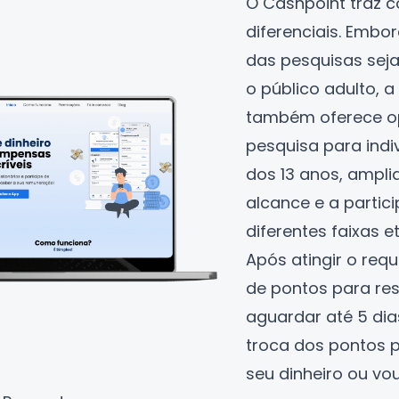
O
Cashpoint
traz c
diferenciais. Embo
das pesquisas seja
o público adulto, 
também oferece o
pesquisa para indiv
dos 13 anos, ampli
alcance e a partic
diferentes faixas et
Após atingir o req
de pontos para res
aguardar até 5 dia
troca dos pontos 
seu dinheiro ou vo