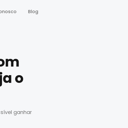
conosco
conosco
Blog
Blog
com
ja o
ssível ganhar