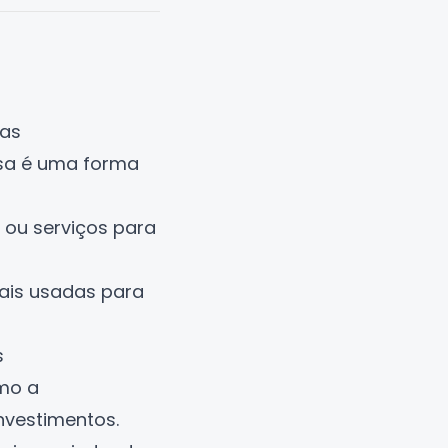
nas
ssa é uma forma
 ou serviços para
mais usadas para
s
omo a
nvestimentos.