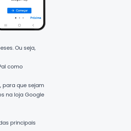
ses. Ou seja,
Pal
como
 para que sejam
os na loja Google
as principais