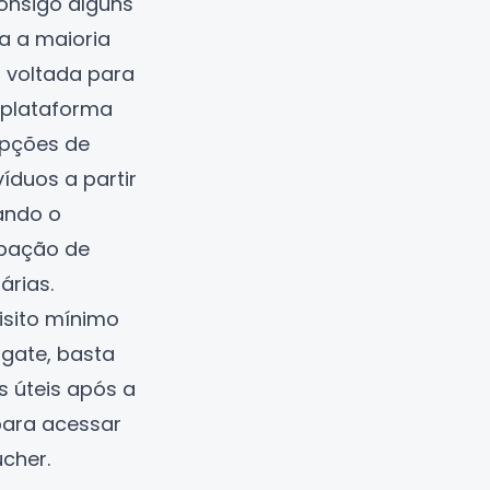
onsigo alguns
ra a maioria
 voltada para
a plataforma
pções de
íduos a partir
ando o
ipação de
árias.
uisito mínimo
gate, basta
s úteis após a
para acessar
ucher.