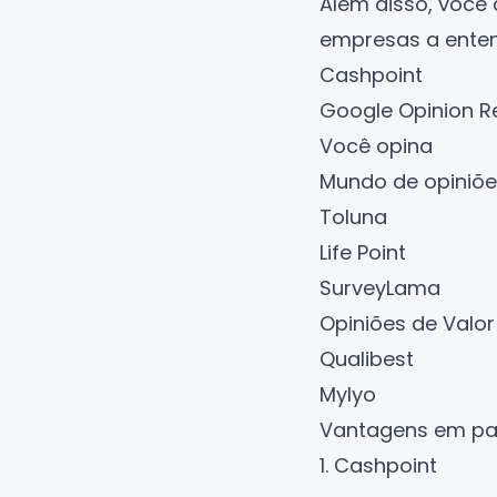
Além disso, você
empresas a ente
Cashpoint
Google Opinion 
Você opina
Mundo de opiniõe
Toluna
Life Point
SurveyLama
Opiniões de Valor
Qualibest
MyIyo
Vantagens em par
1. Cashpoint