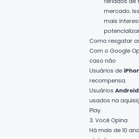
feriados de
mercado. Is
mais intere
potencializa
Como resgatar a
Com o Google Opi
caso não
Usuários de
iPhon
recompensa.
Usuários
Android
usados na aquisiç
Play.
3. Você Opina
Há mais de 10 an