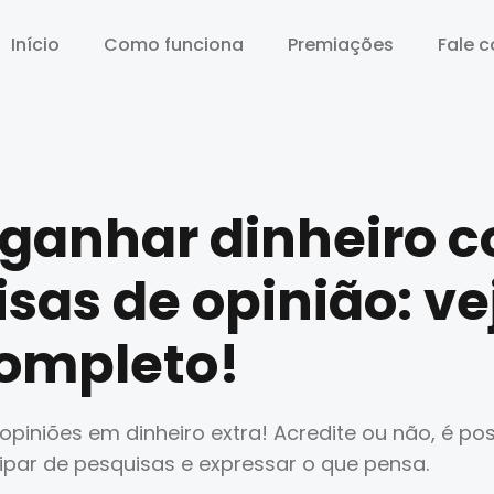
Início
Início
Como funciona
Como funciona
Premiações
Premiações
Fale 
Fale 
ganhar dinheiro 
sas de opinião: ve
completo!
piniões em dinheiro extra! Acredite ou não, é po
cipar de pesquisas e expressar o que pensa.