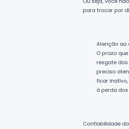
Ou seja, você nã
para trocar por d
Atenção ao 
O prazo que 
resgate dos 
preciso aten
ficar inativ
à perda dos
Confiabilidade d