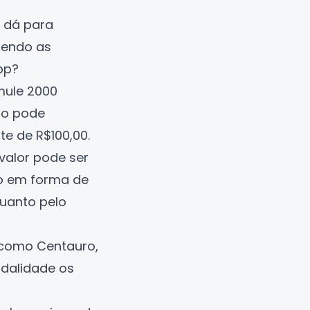
o dá para
dendo as
pp?
mule 2000
io pode
ate de R$100,00.
valor pode ser
o em forma de
quanto pelo
 como Centauro,
modalidade os