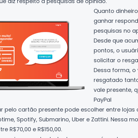
e diz respeito a pesquisas de opinião.
Quanto dinheir
ganhar respon
pesquisas no a
Desde que acu
pontos, o usuár
solicitar o resg
Dessa forma, o 
resgatado tant
vale presente, 
PayPal
r pelo cartão presente pode escolher entre lojas
optime, Spotify, Submarino, Uber e Zattini. Nessa 
tre R$70,00 e R$150,00.